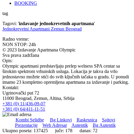
BOOKING
tag
Tagovi: '
izdavanje jednokrevetnih apartmana
'
Jednokrevetni Apartmani Zemun Beograd
Radno vreme:
NON STOP: 24h
© 2023 Izdavanje Apartmana Olympic
Sva prava zadržana
Opis:
Olympic apartmani predstavljaju prelep welness SPA centar sa
širokim spektrom vrhunskih usluga. Lokacija je takva da vrlo
jednostavno možete stići do svih ključnih tačaka u gradu. U ponudi
imamo 23 kompletno opremljena apartmana za izdavanje i parking.
Kontakt:
Ugrinovački put 72
11000 Beograd, Zemun, Altina, Srbija
+381 (0) 11/436-09-07
+381 (0) 64/411-11-51
Kombi Selidbe
Bg Linkovi
Raskrsnica
Sajtovi
Prezentacije
Web Adresar
Autentik
Bg Autentik
Ukupno poseta: 137425 juče: 178 danas: 72