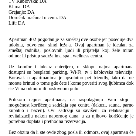
TV Kablovska:
DA
Klima:
DA
Grejanje:
DA
Doručak uračunat u cenu:
DA
Lift:
DA
Apartman 402 pogodan je za smeštaj dve osobe jer poseduje dva
udobna, odvojena, singl ležaja. Ovaj apartman je idealan za
smeštaj radnika, poslovnih ljudi ili prijatelja koji žele miran
odmor ili pristup sadržajima spa i wellness centra.
Uz komfor i luksuz enterijera, u sklopu najma apartmana
dostupni su besplatni parking, Wi-Fi, tv i kablovska televizija.
Boravak u apartmanima je apsolutno pet friendly, tako da ne
morate brinuti o tome gde ćete i kome poveriti svog ljubimca dok
ste Vi na odmoru ili poslovnom putu.
Prilikom najma apartmana, na raspolaganju Vam stoji i
mogućnost korišćenja sadržaja spa centra (đakuzi, sauna, parno
kupatilo i bazen). Ovi sadržaji su savršeni za relaksaciju i
revitalizaciju nakon napornog dana, a za njihovo korišćenje je
potrebna doplata i prethodna rezervacija.
Bez obzira da li ste ovde zbog posla ili odmora, ovaj apartman će