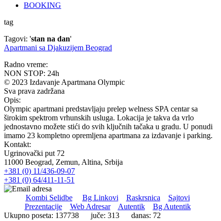
BOOKING
tag
Tagovi: '
stan na dan
'
Apartmani sa Djakuzijem Beograd
Radno vreme:
NON STOP: 24h
© 2023 Izdavanje Apartmana Olympic
Sva prava zadržana
Opis:
Olympic apartmani predstavljaju prelep welness SPA centar sa
širokim spektrom vrhunskih usluga. Lokacija je takva da vrlo
jednostavno možete stići do svih ključnih tačaka u gradu. U ponudi
imamo 23 kompletno opremljena apartmana za izdavanje i parking.
Kontakt:
Ugrinovački put 72
11000 Beograd, Zemun, Altina, Srbija
+381 (0) 11/436-09-07
+381 (0) 64/411-11-51
Kombi Selidbe
Bg Linkovi
Raskrsnica
Sajtovi
Prezentacije
Web Adresar
Autentik
Bg Autentik
Ukupno poseta: 137738 juče: 313 danas: 72