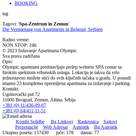
BOOKING
tag
Tagovi: '
Spa-Zentrum in Zemun
'
Die Vermietung von Apartments in Belgrad, Serbien
Radno vreme:
NON STOP: 24h
© 2023 Izdavanje Apartmana Olympic
Sva prava zadržana
Opis:
Olympic apartmani predstavljaju prelep welness SPA centar sa
širokim spektrom vrhunskih usluga. Lokacija je takva da vrlo
jednostavno možete stići do svih ključnih tačaka u gradu. U ponudi
imamo 23 kompletno opremljena apartmana za izdavanje i parking.
Kontakt:
Ugrinovački put 72
11000 Beograd, Zemun, Altina, Srbija
+381 (0) 11/436-09-07
+381 (0) 64/411-11-51
Kombi Selidbe
Bg Linkovi
Raskrsnica
Sajtovi
Prezentacije
Web Adresar
Autentik
Bg Autentik
Ukupno poseta: 137430 juče: 178 danas: 77