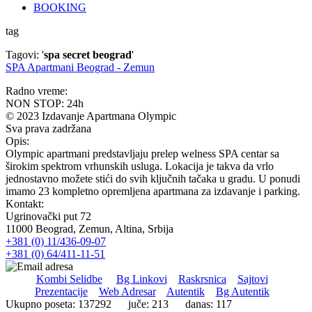
BOOKING
tag
Tagovi: '
spa secret beograd
'
SPA Apartmani Beograd - Zemun
Radno vreme:
NON STOP: 24h
© 2023 Izdavanje Apartmana Olympic
Sva prava zadržana
Opis:
Olympic apartmani predstavljaju prelep welness SPA centar sa
širokim spektrom vrhunskih usluga. Lokacija je takva da vrlo
jednostavno možete stići do svih ključnih tačaka u gradu. U ponudi
imamo 23 kompletno opremljena apartmana za izdavanje i parking.
Kontakt:
Ugrinovački put 72
11000 Beograd, Zemun, Altina, Srbija
+381 (0) 11/436-09-07
+381 (0) 64/411-11-51
Kombi Selidbe
Bg Linkovi
Raskrsnica
Sajtovi
Prezentacije
Web Adresar
Autentik
Bg Autentik
Ukupno poseta: 137292 juče: 213 danas: 117