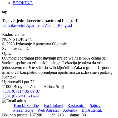
BOOKING
tag
Tagovi: '
jednokrevetni apartmani beograd
'
Jednokrevetni Apartmani Zemun Beograd
Radno vreme:
NON STOP: 24h
© 2023 Izdavanje Apartmana Olympic
Sva prava zadržana
Opis:
Olympic apartmani predstavljaju prelep welness SPA centar sa
širokim spektrom vrhunskih usluga. Lokacija je takva da vrlo
jednostavno možete stići do svih ključnih tačaka u gradu. U ponudi
imamo 23 kompletno opremljena apartmana za izdavanje i parking.
Kontakt:
Ugrinovački put 72
11000 Beograd, Zemun, Altina, Srbija
+381 (0) 11/436-09-07
+381 (0) 64/411-11-51
Kombi Selidbe
Bg Linkovi
Raskrsnica
Sajtovi
Prezentacije
Web Adresar
Autentik
Bg Autentik
Ukupno poseta: 137208 juče: 213 danas: 33