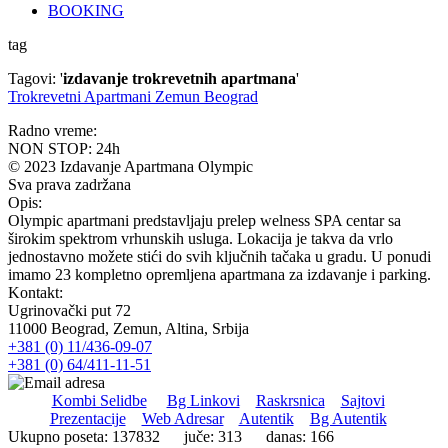
BOOKING
tag
Tagovi: '
izdavanje trokrevetnih apartmana
'
Trokrevetni Apartmani Zemun Beograd
Radno vreme:
NON STOP: 24h
© 2023 Izdavanje Apartmana Olympic
Sva prava zadržana
Opis:
Olympic apartmani predstavljaju prelep welness SPA centar sa
širokim spektrom vrhunskih usluga. Lokacija je takva da vrlo
jednostavno možete stići do svih ključnih tačaka u gradu. U ponudi
imamo 23 kompletno opremljena apartmana za izdavanje i parking.
Kontakt:
Ugrinovački put 72
11000 Beograd, Zemun, Altina, Srbija
+381 (0) 11/436-09-07
+381 (0) 64/411-11-51
Kombi Selidbe
Bg Linkovi
Raskrsnica
Sajtovi
Prezentacije
Web Adresar
Autentik
Bg Autentik
Ukupno poseta: 137832 juče: 313 danas: 166