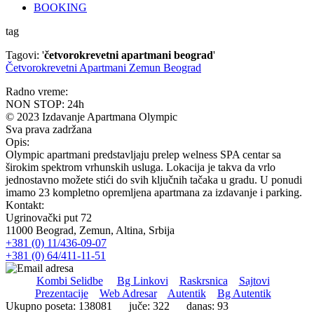
BOOKING
tag
Tagovi: '
četvorokrevetni apartmani beograd
'
Četvorokrevetni Apartmani Zemun Beograd
Radno vreme:
NON STOP: 24h
© 2023 Izdavanje Apartmana Olympic
Sva prava zadržana
Opis:
Olympic apartmani predstavljaju prelep welness SPA centar sa
širokim spektrom vrhunskih usluga. Lokacija je takva da vrlo
jednostavno možete stići do svih ključnih tačaka u gradu. U ponudi
imamo 23 kompletno opremljena apartmana za izdavanje i parking.
Kontakt:
Ugrinovački put 72
11000 Beograd, Zemun, Altina, Srbija
+381 (0) 11/436-09-07
+381 (0) 64/411-11-51
Kombi Selidbe
Bg Linkovi
Raskrsnica
Sajtovi
Prezentacije
Web Adresar
Autentik
Bg Autentik
Ukupno poseta: 138081 juče: 322 danas: 93